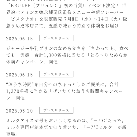
「BRULEE（ブリュレ）」初の百貨店イベント決定！ 世
界的パティシエ德永純司氏監修メニューや新フレーバー
「ピスタチオ」を限定販売 7月8日（水）～14日（火）阪
急うめだ本店にて、五感で味わう特別な体験をお届け
2026.06.15
プレスリリース
ジャージー牛乳プリンのなめらかさを「さわっても、食べ
ても」実感。合計1,300名様に当たる「とろ～りなめらか
体験キャンペーン」開催
2026.06.15
プレスリリース
“おうち時間”を自分へのちょっとしたご褒美に。合計
1,270名様に当たる「ぜいたくなおうち時間キャンペー
ン」開催
2026.05.20
プレスリリース
ミルクアイスが最もおいしくなるのは、“－7℃”だった。
ミルク専門店が本気で辿り着いた、「－7℃ミルク」が新
登場。