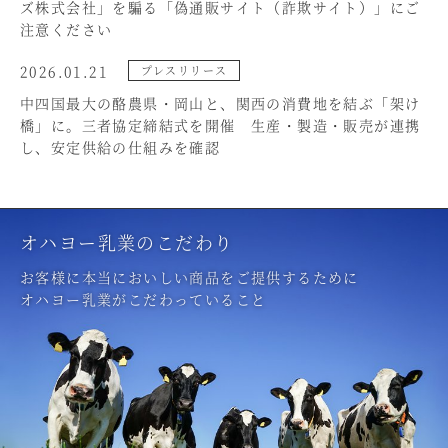
ズ株式会社」を騙る「偽通販サイト（詐欺サイト）」にご
注意ください
2026.01.21
プレスリリース
中四国最大の酪農県・岡山と、関西の消費地を結ぶ「架け
橋」に。三者協定締結式を開催 生産・製造・販売が連携
し、安定供給の仕組みを確認
オハヨー乳業のこだわり
お客様に本当においしい商品をご提供するために
オハヨー乳業がこだわっていること