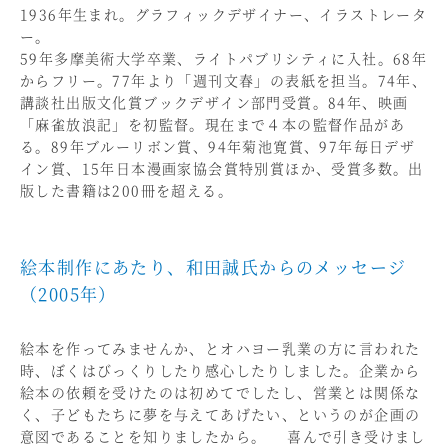
1936年生まれ。グラフィックデザイナー、イラストレータ
ー。
59年多摩美術大学卒業、ライトパブリシティに入社。68年
からフリー。77年より「週刊文春」の表紙を担当。74年、
講談社出版文化賞ブックデザイン部門受賞。84年、映画
「麻雀放浪記」を初監督。現在まで４本の監督作品があ
る。89年ブルーリボン賞、94年菊池寛賞、97年毎日デザ
イン賞、15年日本漫画家協会賞特別賞ほか、受賞多数。出
版した書籍は200冊を超える。
絵本制作にあたり、和田誠氏からのメッセージ
（2005年）
絵本を作ってみませんか、とオハヨー乳業の方に言われた
時、ぼくはびっくりしたり感心したりしました。企業から
絵本の依頼を受けたのは初めてでしたし、営業とは関係な
く、子どもたちに夢を与えてあげたい、というのが企画の
意図であることを知りましたから。 喜んで引き受けまし