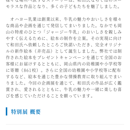
モラスな作品となり、多くの子どもたちを魅了しました。
オハヨー乳業は創業以来、牛乳の魅力やおいしさを様々
な商品や企画を通じて発信してまいりました。なかでも岡
山の特産のひとつ「ジャージー牛乳」のおいしさを親しみ
やすく伝えるために、絵本の制作を立案。その実現に向け
て和田氏へ依頼したところご快諾いただき、完全オリジナ
ルの新作絵本（非売品）として誕生しました。弊社では制
作された絵本をプレゼントキャンペーンを通じて全国のお
客様にお届けするとともに、岡山県内の幼稚園や小学校等
に寄贈（861校）。さらに全国の幼稚園や小学校等に配布
するなど、絵本を通じた豊かな情操教育に取り組んでまい
りました。今回の企画展を通じて、和田氏の作品が広く鑑
賞され、愛されるとともに、牛乳の魅力や一緒に楽しむ喜
びを感じていただけることを願っています。
特別展 概要