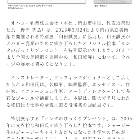
オハヨー乳業株式会社（本社：岡山市中区、代表取締役
社長：野津 基弘）は、2023年3月24日より岡山県立美術
館で開催される特別展「和田誠展」に協力し、和田誠氏が
オハヨー乳業のために描き下ろしたオリジナル絵本「サン
タのびっくりプレゼント」を特別展示いたします。2021年
より全国の美術館を巡回中の「和田誠展」において、全ペ
ージの展示は初めてとなります。
イラストレーター、グラフィックデザイナーとして広く
知られる和田氏は、装幀家、映画監督、エッセイスト、作
曲家、アニメーション作家、アートディレクターとして多
彩なジャンルで活躍しました。本展は、膨大で多岐にわた
る和田氏の仕事の全貌に迫る没後初の回顧展です。
特別展示する「サンタのびっくりプレゼント」は、2005
年に文も絵も和田氏が描き下ろした絵本です。ジャージー
牛のジャージーちゃんと友だちになった小学生の兄妹が
様々な場所へ旅するストーリーは、和田氏ならではのユー