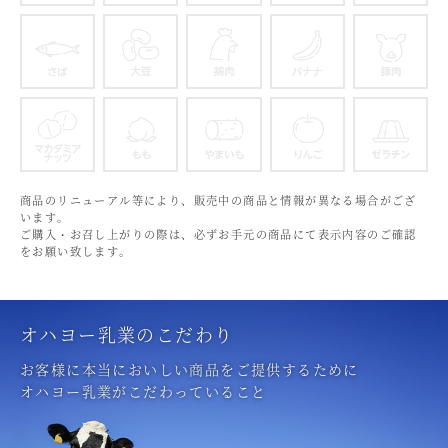
カシューナッツ
キウイフルーツ
牛肉
ごま
さば
大豆
鶏肉
バナナ
マカダミアナッツ
もも
やまいも
りんご
商品のリニューアル等により、販売中の商品と情報が異なる場合がござ
います。
ご購入・お召し上がりの際は、必ずお手元の商品にて表示内容のご確認
をお願い致します。
オハヨー乳業のこだわり
お客様に本当においしい商品をご提供するために
オハヨー乳業がこだわっていること