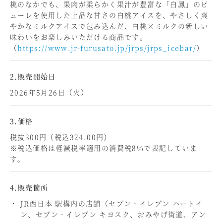
桃のなかでも、果肉が柔らかく果汁が豊富な「白鳳」のピ
ューレを使用した上品な甘さの白桃アイスを、やさしく爽
やかなミルクアイスで包み込んだ、白桃×ミルクの新しい
味わいをお楽しみいただける商品です。
（
https://www.jr-furusato.jp/jrps/jrps_icebar/
）
2.販売開始日
2026年5月26日（火）
3.価格
税抜300円（税込324.00円）
※税込価格は軽減税率適用の消費税8%で表記していま
す。
4.販売箇所
JR西日本 駅構内の店舗（セブン‐イレブン ハートイ
ン、セブン‐イレブン キヨスク、おみやげ街道、アン