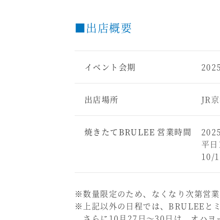
■出店概要
イベント会期
20
出店場所
JR
焼きたてBRULEE 営業時間
20
平日1
10/
※数量限定のため、なくなり次第営業
※上記以外の日程では、BRULEE
さらに10月27日～30日は、オハ