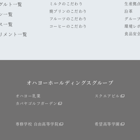
グルト一覧
ミルクのこだわり
生産拠
焼プリンのこだわり
沿革
ン一覧
フルーツのこだわり
グルー
ス一覧
コーヒーのこだわり
環境レ
リメント一覧
食品安
オハヨーホールディングスグループ
オハヨー乳業
スクエアビル
カバヤゴルフガーデン
専修学校 自由高等学院
希望高等学園