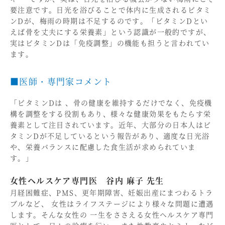
要注意です。日光を浴びることで体内に生成されるビタミ
ンDが、梅雨の時期は不足するのです。「ビタミンDとい
えば骨を丈夫にする栄養素」という認識が一般的ですが、
実はビタミンDは「免疫調整」の機能も担うと言われてい
ます。
■医師・専門家コメント
「ビタミンDは 、骨の健康を維持するだけでなく、免疫機
構を調整をする役割もあり、様々な健康効果をもたらす栄
養素として注目されています。近年、大部分の日本人はビ
タミンDが不足しているという報告があり、適度な日光浴
や、栄養バランスに配慮した食生活が求められていま
す。」
女性ヘルスケア専門医 谷内 麻子 先生
月経困難症、PMS、更年期障害、妊娠出産にまつわるトラ
ブルなど、 女性はライフステージにより様々な問題に遭遇
します。そんな女性の 一生をささえる女性ヘルスケア専門