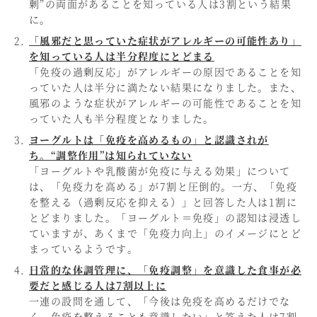
剰”の両面があることを知っている人は3割という結果
に。
「風邪だと思っていた症状がアレルギーの可能性あり」
を知っている人は半分程度にとどまる
「免疫の過剰反応」がアレルギーの原因であることを知
っていた人は半分に満たない結果になりました。また、
風邪のような症状がアレルギーの可能性であることを知
っていた人も半分程度となりました。
ヨーグルトは「免疫を高めるもの」と認識されが
ち。“調整作用”は知られていない
「ヨーグルトや乳酸菌が免疫に与える効果」について
は、「免疫力を高める」が7割と圧倒的。一方、「免疫
を整える（過剰反応を抑える）」と回答した人は1割に
とどまりました。「ヨーグルト＝免疫」の認知は浸透し
ていますが、あくまで「免疫力向上」のイメージにとど
まっているようです。
日常的な体調管理に、「免疫調整」を意識した食事が必
要だと感じる人は7割以上に
一連の設問を通して、「今後は免疫を高めるだけでな
く、免疫を整えることも意識したい」と答えた人は7割