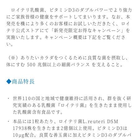
ロイテリ乳酸菌、ビタミンD3のダブルパワーでより強力
にご家族皆様の健康をサポートしてまいります。なお、本
発売を機により多くのお客様にお試しいただきたく、ロイ
テリ公式ストアにて「新発売限定お得なキャンペーン」を
実施いたします。キャンペーン概要は下記をご覧くださ
い。
（※）ありたいカラダをつくるために良質な菌を摂取し、
体にすむ 500 兆個以上の細菌バランス を支えること。
◆商品特長
世界110の国と地域で健康維持に活用され、群を抜く研
究実績のある乳酸菌『ロイテリ菌』を生きたまま使用し
た乳酸菌含有食品です。
本品には1粒あたり、ロイテリ菌L.reuteri DSM
17938株を生きたまま2億個以上使用。ビタミンD3は
10μg配合。良質な善玉菌に加えビタミンD3のダブルパ