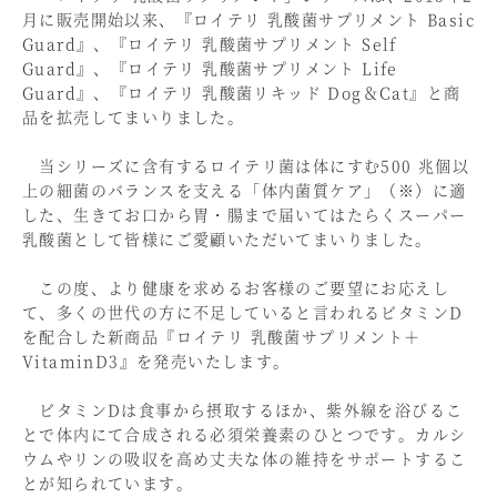
月に販売開始以来、『ロイテリ 乳酸菌サプリメント Basic
Guard』、『ロイテリ 乳酸菌サプリメント Self
Guard』、『ロイテリ 乳酸菌サプリメント Life
Guard』、『ロイテリ 乳酸菌リキッド Dog＆Cat』と商
品を拡売してまいりました。
当シリーズに含有するロイテリ菌は体にすむ500 兆個以
上の細菌のバランスを支える「体内菌質ケア」（※）に適
した、生きてお口から胃・腸まで届いてはたらくスーパー
乳酸菌として皆様にご愛顧いただいてまいりました。
この度、より健康を求めるお客様のご要望にお応えし
て、多くの世代の方に不足していると言われるビタミンD
を配合した新商品『ロイテリ 乳酸菌サプリメント＋
VitaminD3』を発売いたします。
ビタミンDは食事から摂取するほか、紫外線を浴びるこ
とで体内にて合成される必須栄養素のひとつです。カルシ
ウムやリンの吸収を高め丈夫な体の維持をサポートするこ
とが知られています。