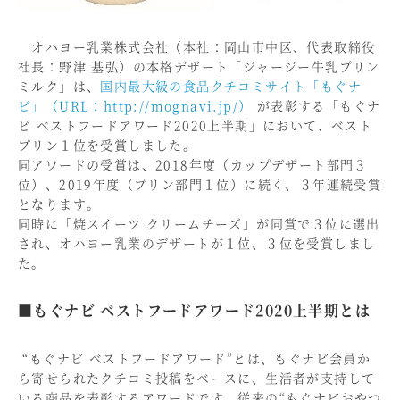
オハヨー乳業株式会社（本社：岡山市中区、代表取締役
社長：野津 基弘）の本格デザート「ジャージー牛乳プリン
ミルク」は、
国内最大級の食品クチコミサイト「もぐナ
ビ」（URL：http://mognavi.jp/）
が表彰する「もぐナ
ビ ベストフードアワード2020上半期」において、ベスト
プリン１位を受賞しました。
同アワードの受賞は、2018年度（カップデザート部門３
位）、2019年度（プリン部門１位）に続く、３年連続受賞
となります。
同時に「焼スイーツ クリームチーズ」が同賞で３位に選出
され、オハヨー乳業のデザートが１位、３位を受賞しまし
た。
■もぐナビ ベストフードアワード2020上半期とは
“もぐナビ ベストフードアワード”とは、もぐナビ会員か
ら寄せられたクチコミ投稿をベースに、生活者が支持して
いる商品を表彰するアワードです。従来の“もぐナビおやつ