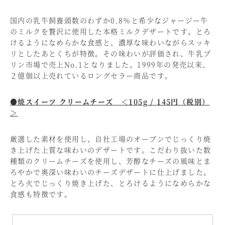
国内の乳牛飼養頭数のわずか0.8％と希少なジャージー牛
のミルクを贅沢に使用した本格ミルクデザートです。とろ
けるようになめらかな食感と、濃厚な味わいながらスッキ
リとしたあとくちが特徴。その味わいが評価され、牛乳プ
リン市場で売上No.1となりました。1999年の発売以来、
２億個以上売れているロングセラー商品です。
●焼スイーツ クリームチーズ ＜105g / 145円（税別）
＞
厳選した素材を使用し、自社工場のオーブンでじっくり焼
き上げた上質な味わいのデザートです。こだわり抜いた数
種類のクリームチーズを使用し、芳醇なチーズの風味とま
ろやかで奥深い味わいのチーズデザートに仕上げました。
とろ火でじっくり焼き上げた、とろけるようになめらかな
食感も特徴です。