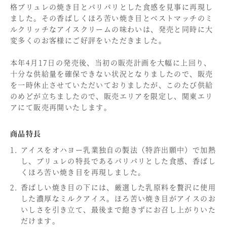
格ブリュレの焼き目とパリパリとした食感を見事に再現し
ました。その香ばしくほろ苦い焼き目とベストマッチのミ
ルクリッチなアイスクリームの味わいは、発売と同時に大
変多くのお客様にご好評をいただきました。
本年4月17日の発売後、当初の販売計画を大幅に上回り、
十分な供給量を確保できない状況となりましたので、販売
を一時休止させていただいておりましたが、このたび供給
のめどが立ちましたので、販売エリアを限定し、関東エリ
アにて販売再開いたします。
商品特長
アイスをオハヨー乳業独自の製法（特許出願中）で加熱
し、ブリュレの特長であるパリパリとした食感、香ばし
くほろ苦い焼き目を再現しました。
香ばしい焼き目の下には、厳選した乳原料を贅沢に使用
した濃厚なミルクアイス。ほろ苦い焼き目がアイスのお
いしさを引き立て、最後まで飽きずにお召し上がりいた
だけます。