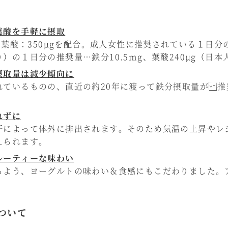
葉酸を手軽に摂取
g、葉酸：350μgを配合。成人女性に推奨されている１日
の１日分の推奨量…鉄分10.5mg、葉酸240μg（日本
摂取量は減少傾向に
れているものの、直近の約20年に渡って鉄分摂取量が 
れずに
汗によって体外に排出されます。そのため気温の上昇やレ
えられます。
ルーティーな味わい
るよう、ヨーグルトの味わい＆食感にもこだわりました。
ついて