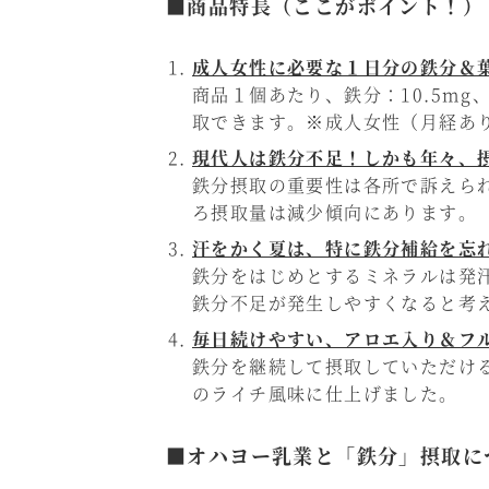
■商品特長（ここがポイント！）
成人女性に必要な１日分の鉄分＆
商品１個あたり、鉄分：10.5m
取できます。※成人女性（月経あり）
現代人は鉄分不足！しかも年々、
鉄分摂取の重要性は各所で訴えら
ろ摂取量は減少傾向にあります。
汗をかく夏は、特に鉄分補給を忘
鉄分をはじめとするミネラルは発
鉄分不足が発生しやすくなると考
毎日続けやすい、アロエ入り＆フ
鉄分を継続して摂取していただけ
のライチ風味に仕上げました。
■オハヨー乳業と「鉄分」摂取に