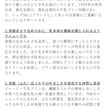
安らぐ癒しのひとときをお届けいたします。1999年の発売
以来、進化を続け、現在は国内の牛乳プリン市場におい
て、シェアNo.1ブランドとして多くのお客様にご愛顧いた
だいているデザートです。
2.食感がよりなめらかに、乳本来の風味が感じられるよう
リニューアル
食感のなめらかさを追求し、食べた瞬間にすっととろける
くちどけに改良。ジャージー牛乳プリンの特長をさらに進
化させました。また乳本来の味わいをお楽しみいただくた
め、卵は使用せず従来以上にミルク感のあるおいしさが実
感できるよう改良しました。同時にプリン上層のなめらか
なクリームも見直し、プリン部分のおいしさをさらに引き
立てます。
3.容器（ふた）はミルクのやさしさを演出する材質に変更
ジャージー牛乳プリンは、繊細なミルクの風味とおいしさ
を保つため遮光性の高い容器を使用しています。今回のリ
ニューアルに合わせ、ふたの材質を、遮光性がありつつミ
ルクのやさしさが表現できる紙のような手触りの材質に変