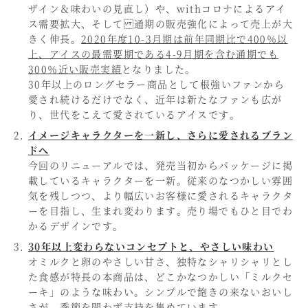
ザイン＆味わいの見直し）や、withコロナによるアイ
ス需要拡大、そして 通期の販売強化によって売上が大
きく伸長。
2020年度10-3月期は前年同期比で400％以
上、アイスの最需要期である4-9月期を含む通期でも
300％近い販売実績
となりました。
30年以上のロングセラー商品として根強いファンから
愛され続けるだけでなく、近年は新たなファンも広が
り、世代をこえて愛されているアイスです。
イメージキャラクターを一新し、さらに愛されるブラン
ドへ
今回のリニューアルでは、発売当初からパッケージに掲
載しているキャラクターを一新。従来のなつかしい雰囲
気を残しつつ、より幅広いお客様に愛されるキャラクタ
ーを目指し、生まれ変わります。売り場でもひと目でわ
かるデザインです。
30年以上変わらないコンセプトと、やさしい味わい
オミルクと卵のやさしい甘さ、独特なシャリシャリとし
た食感が特長の本商品は、どこかなつかしい「ミルクセ
ーキ」のような味わい。シンプルで飽きの来ないおいし
さが、季節を問わず支持を集めています。