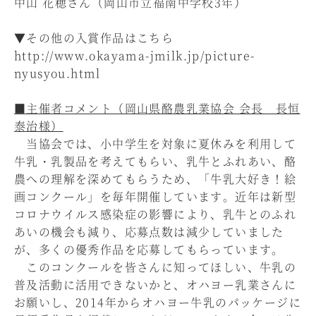
中山 花穂さん（岡山市立福南中学校3年）
▼その他の入賞作品はこちら
http://www.okayama-jmilk.jp/picture-
nyusyou.html
■主催者コメント（岡山県酪農乳業協会 会長 長恒
泰治様）
当協会では、小中学生を対象に夏休みを利用して
牛乳・乳製品を考えてもらい、乳牛とふれあい、酪
農への理解を深めてもらうため、
「牛乳大好き！絵
画コンクール」を毎年開催しています。近年は新型
コロナウイルス感染症の影響により、乳牛とのふれ
あいの機会も減り、応募点数は減少していました
が、多くの優秀作品を応募してもらっています。
このコンクールを皆さんに知ってほしい、牛乳の
普及活動に活用できないかと、オハヨー乳業さんに
お願いし、2014年からオハヨー牛乳のパッケージに