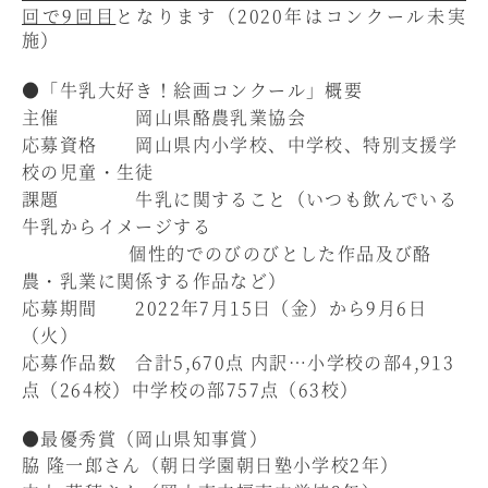
回で9回目
となります（2020年はコンクール未実
施）
●「牛乳大好き！絵画コンクール」概要
主催 岡山県酪農乳業協会
応募資格 岡山県内小学校、中学校、特別支援学
校の児童・生徒
課題 牛乳に関すること（いつも飲んでいる
牛乳からイメージする
個性的でのびのびとした作品及び酪
農・乳業に関係する作品など）
応募期間 2022年7月15日（金）から9月6日
（火）
応募作品数
合計5,670点 内訳…
小学校の部4,913
点（264校）中学校の部757点（63校）
●最優秀賞（岡山県知事賞）
脇 隆一郎さん（朝日学園朝日塾小学校2年）