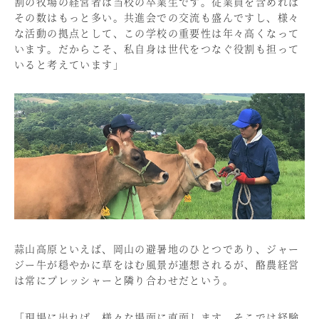
割の牧場の経営者は当校の卒業生です。従業員を含めれば
その数はもっと多い。共進会での交流も盛んですし、様々
な活動の拠点として、この学校の重要性は年々高くなって
います。だからこそ、私自身は世代をつなぐ役割も担って
いると考えています」
蒜山高原といえば、岡山の避暑地のひとつであり、ジャー
ジー牛が穏やかに草をはむ風景が連想されるが、酪農経営
は常にプレッシャーと隣り合わせだという。
「現場に出れば、様々な場面に直面します。そこでは経験