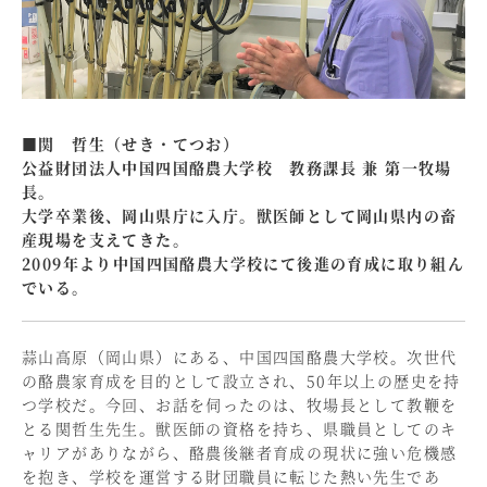
■関 哲生（せき・てつお）
公益財団法人中国四国酪農大学校 教務課長 兼 第一牧場
長。
大学卒業後、岡山県庁に入庁。獣医師として岡山県内の畜
産現場を支えてきた。
2009年より中国四国酪農大学校にて後進の育成に取り組ん
でいる。
蒜山高原（岡山県）にある、中国四国酪農大学校。次世代
の酪農家育成を目的として設立され、50年以上の歴史を持
つ学校だ。今回、お話を伺ったのは、牧場長として教鞭を
とる関哲生先生。獣医師の資格を持ち、県職員としてのキ
ャリアがありながら、酪農後継者育成の現状に強い危機感
を抱き、学校を運営する財団職員に転じた熱い先生であ