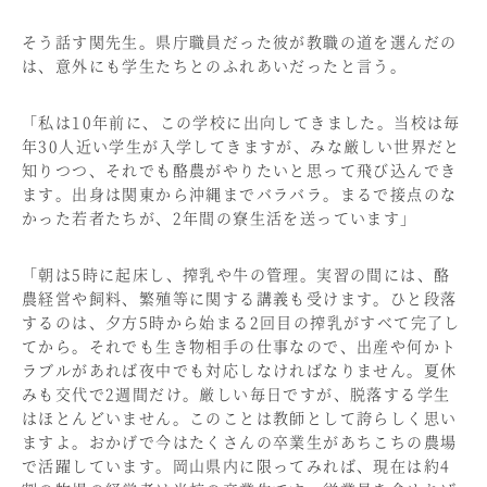
そう話す関先生。県庁職員だった彼が教職の道を選んだの
は、意外にも学生たちとのふれあいだったと言う。
「私は10年前に、この学校に出向してきました。当校は毎
年30人近い学生が入学してきますが、みな厳しい世界だと
知りつつ、それでも酪農がやりたいと思って飛び込んでき
ます。出身は関東から沖縄までバラバラ。まるで接点のな
かった若者たちが、2年間の寮生活を送っています」
「朝は5時に起床し、搾乳や牛の管理。実習の間には、酪
農経営や飼料、繁殖等に関する講義も受けます。ひと段落
するのは、夕方5時から始まる2回目の搾乳がすべて完了し
てから。それでも生き物相手の仕事なので、出産や何かト
ラブルがあれば夜中でも対応しなければなりません。夏休
みも交代で2週間だけ。厳しい毎日ですが、脱落する学生
はほとんどいません。このことは教師として誇らしく思い
ますよ。おかげで今はたくさんの卒業生があちこちの農場
で活躍しています。岡山県内に限ってみれば、現在は約4