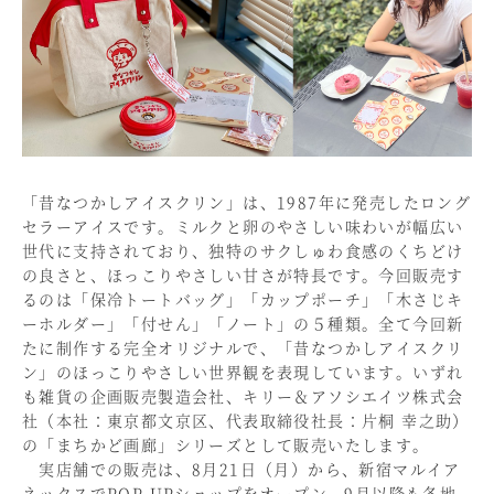
「昔なつかしアイスクリン」は、1987年に発売したロング
セラーアイスです。ミルクと卵のやさしい味わいが幅広い
世代に支持されており、独特のサクしゅわ食感のくちどけ
の良さと、ほっこりやさしい甘さが特長です。今回販売す
るのは「保冷トートバッグ」「カップポーチ」「木さじキ
ーホルダー」「付せん」「ノート」の５種類。全て今回新
たに制作する完全オリジナルで、「昔なつかしアイスクリ
ン」のほっこりやさしい世界観を表現しています。いずれ
も雑貨の企画販売製造会社、キリー＆アソシエイツ株式会
社（本社：東京都文京区、代表取締役社長：片桐 幸之助）
の「まちかど画廊」シリーズとして販売いたします。
実店舗での販売は、8月21日（月）から、新宿マルイア
ネックスでPOP UPショップをオープン。9月以降も各地