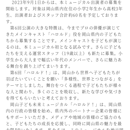
2023年9月1日からは、本ミュージカル出演者の募集を
開始します。対象は岡山県内在住の小学2年生から高校3年
生、出演者およびスタッフ合計約60名を予定しておりま
す。
第6回公演の大きな特徴は、今までプロの俳優が演じて
きたメインキャスト「ハロルド」役を岡山県内の子どもた
ちから募集することです。メインキャストを子どもが演じ
るのは、本ミュージカル初となる試みです。さらに子ども
たちを支える運営スタッフ（19歳以上）も新たに募集。小
学生から大人まで幅広い年代のメンバーで、さらに魅力あ
る舞台を創り上げてまいります。
第6回「ハロルド！」は、岡山から世界へ子どもたちが
羽ばたいていくことを願い「多様性、世界とつながる」を
テーマとしました。舞台をつくる過程で子どもたちが様々
な人と関わり、多くのことを吸収し、新たな学びや気づき
を得てもらいたいと考えております。
岡山子ども未来ミュージカル「ハロルド！」は、岡山県
内の行政の皆様を始め、県内外のパートナー企業の皆様に
もサポートいただき、メディアや地域の皆様のご協力のも
と、子どもたちの成長を応援し、同時に岡山県の魅力を最
大限PRいたします。私たちは、このミュージカルを地元岡