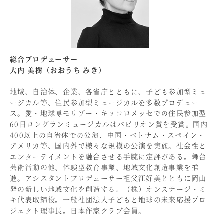
総合プロデューサー
大内 美樹（おおうち みき）
地域、自治体、企業、各省庁とともに、子ども参加型ミュ
ージカル等、住民参加型ミュージカルを多数プロデュー
ス。愛・地球博モリゾー・キッコロメッセでの住民参加型
60日ロングランミュージカルはパビリオン賞を受賞。国内
400以上の自治体での公演、中国・ベトナム・スペイン・
アメリカ等、国内外で様々な規模の公演を実施。社会性と
エンターテイメントを融合させる手腕に定評がある。舞台
芸術活動の他、体験型教育事業、地域文化創造事業を推
進。アシスタントプロデューサー祖父江好美とともに岡山
発の新しい地域文化を創造する。（株）オンステージ・ミ
キ代表取締役。一般社団法人子どもと地球の未来応援プロ
ジェクト理事長。日本作家クラブ会員。