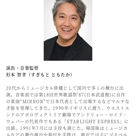
演出・音楽監督
杉本 智孝（すぎもと ともたか）
20代からミュージカル俳優として国内で多くの舞台に出
演。音楽面では第18回世界歌謡祭’87(日本武道館)に自作
の楽曲“MIRROR”で日本代表として出場するなどマルチな
才能を発揮してきた。1990年イギリスに渡り、ウエストエ
ンドのアポロヴィクトリア劇場でアンドリュー・ロイド・
ウェバーの代表作でもある「STARLIGHT EXPRESS」に
出演。1991年7月には主役も演じた。帰国後はミュージカ
ルなどの舞台演出や振付を手掛け、最近では主にゴスペル