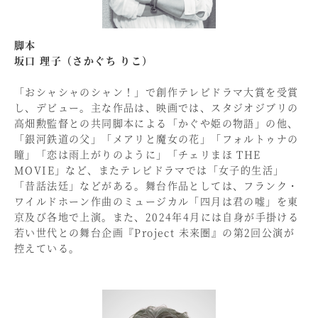
脚本
坂口 理子（さかぐち りこ）
「おシャシャのシャン！」で創作テレビドラマ大賞を受賞
し、デビュー。主な作品は、映画では、スタジオジブリの
高畑勲監督との共同脚本による「かぐや姫の物語」の他、
「銀河鉄道の父」「メアリと魔女の花」「フォルトゥナの
瞳」「恋は雨上がりのように」「チェリまほ THE
MOVIE」など、またテレビドラマでは「女子的生活」
「昔話法廷」などがある。舞台作品としては、フランク・
ワイルドホーン作曲のミュージカル「四月は君の嘘」を東
京及び各地で上演。また、2024年4月には自身が手掛ける
若い世代との舞台企画『Project 未来圏』の第2回公演が
控えている。