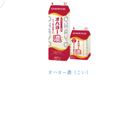
オハヨー濃（こい）