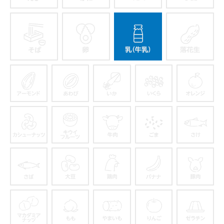
えび
かに
くるみ
そば
卵
乳
アーモンド
あわび
いか
いくら
カシューナッツ
キウイフルーツ
牛肉
ごま
さば
大豆
鶏肉
バナナ