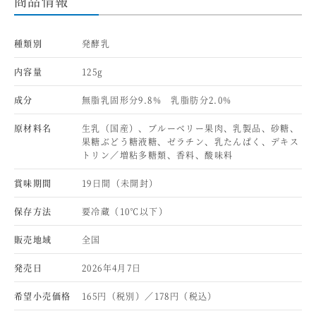
商品情報
種類別
発酵乳
内容量
125g
成分
無脂乳固形分9.8% 乳脂肪分2.0%
原材料名
生乳（国産）、ブルーベリー果肉、乳製品、砂糖、
果糖ぶどう糖液糖、ゼラチン、乳たんぱく、デキス
トリン／増粘多糖類、香料、酸味料
賞味期間
19日間（未開封）
保存方法
要冷蔵（10℃以下）
販売地域
全国
発売日
2026年4月7日
希望小売価格
165円（税別）／178円（税込）