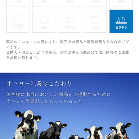
さば
大豆
鶏肉
バナナ
マカダミアナッツ
もも
やまいも
りんご
商品のリニューアル等により、販売中の商品と情報が異なる場合がござ
います。
ご購入・お召し上がりの際は、必ずお手元の商品にて表示内容のご確認
をお願い致します。
オハヨー乳業のこだわり
お客様に本当においしい商品をご提供するために
オハヨー乳業がこだわっていること