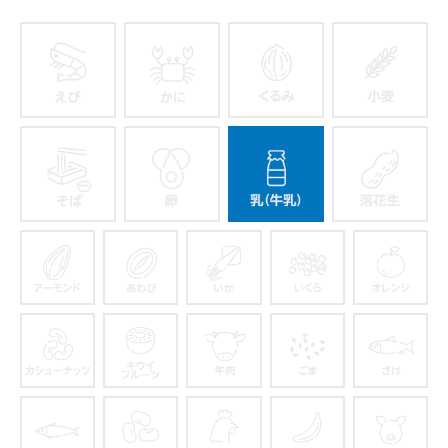
えび
かに
くるみ
そば
卵
乳
アーモンド
あわび
いか
いくら
カシューナッツ
キウイフルーツ
牛肉
ごま