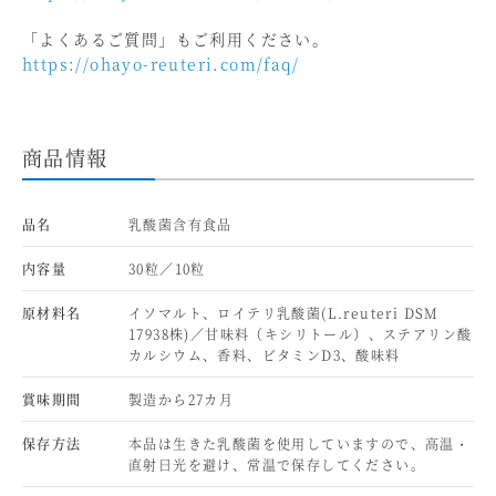
「よくあるご質問」もご利用ください。
https://ohayo-reuteri.com/faq/
商品情報
品名
乳酸菌含有食品
内容量
30粒／10粒
原材料名
イソマルト、ロイテリ乳酸菌(L.reuteri DSM
17938株)／甘味料（キシリトール）、ステアリン酸
カルシウム、香料、ビタミンD3、酸味料
賞味期間
製造から27カ月
保存方法
本品は生きた乳酸菌を使用していますので、高温・
直射日光を避け、常温で保存してください。