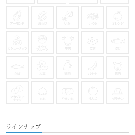
そば
卵
乳
アーモンド
あわび
いか
いくら
カシューナッツ
キウイフルーツ
牛肉
ごま
さば
大豆
鶏肉
バナナ
マカダミアナッツ
もも
やまいも
りんご
ラインナップ