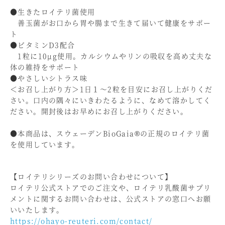
●生きたロイテリ菌使用
善玉菌がお口から胃や腸まで生きて届いて健康をサポー
ト
●ビタミンD3配合
1粒に10μg使用。カルシウムやリンの吸収を高め丈夫な
体の維持をサポート
●やさしいシトラス味
＜お召し上がり方＞1日１～2粒を目安にお召し上がりくだ
さい。口内の隅々にいきわたるように、なめて溶かしてく
ださい。開封後はお早めにお召し上がりください。
●本商品は、スウェーデンBioGaia®の正規のロイテリ菌
を使用しています。
【ロイテリシリーズのお問い合わせについて】
ロイテリ公式ストアでのご注文や、ロイテリ乳酸菌サプリ
メントに関するお問い合わせは、公式ストアの窓口へお願
いいたします。
https://ohayo-reuteri.com/contact/