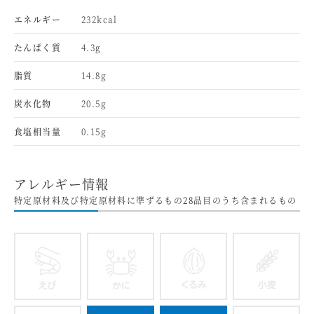
エネルギー
232kcal
たんぱく質
4.3g
脂質
14.8g
炭水化物
20.5g
食塩相当量
0.15g
アレルギー情報
特定原材料及び特定原材料に準ずるもの28品目のうち含まれるもの
えび
かに
くるみ