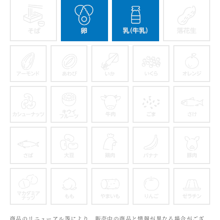
そば
卵
乳
アーモンド
あわび
いか
いくら
カシューナッツ
キウイフルーツ
牛肉
ごま
さば
大豆
鶏肉
バナナ
マカダミアナッツ
もも
やまいも
りんご
商品のリニューアル等により、販売中の商品と情報が異なる場合がござ