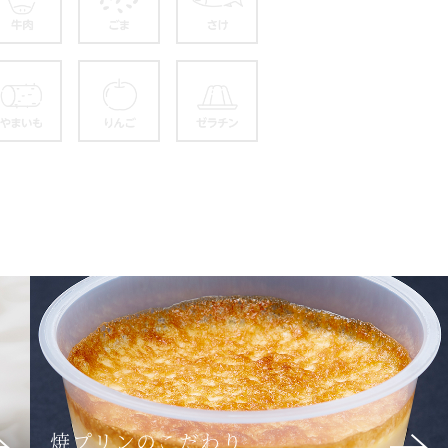
ウイフルーツ
牛肉
ごま
さけ
ツ
も
やまいも
りんご
ゼラチン
焼プリンのこだわり