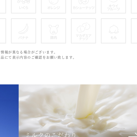
いか
いくら
オレンジ
カシューナッツ
キ
鶏肉
バナナ
豚肉
マカダミアナッ
も
と情報が異なる場合がございます。
商品にて表示内容のご確認をお願い致します。
ミルクのこだわり