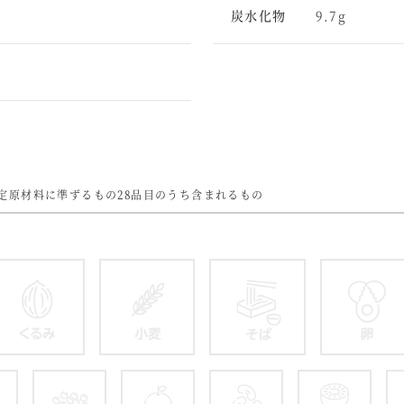
炭水化物
9.7g
定原材料に準ずるもの28品目のうち含まれるもの
かに
くるみ
小麦
そば