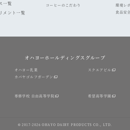
ス一覧
コーヒーのこだわり
環境レ
リメント一覧
食品安
オハヨーホールディングスグループ
オハヨー乳業
スクエアビル
カバヤゴルフガーデン
専修学校 自由高等学院
希望高等学園
© 2017
-2026
OHAYO DAIRY PRODUCTS CO., LTD.