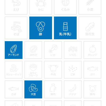
えび
かに
くるみ
そば
卵
乳
アーモンド
あわび
いか
いくら
カシューナッツ
キウイフルーツ
牛肉
ごま
さば
大豆
鶏肉
バナナ