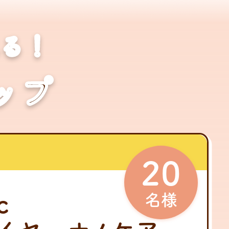
る！
ップ
20
c
名様