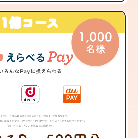
1個コース
1
,000
名様